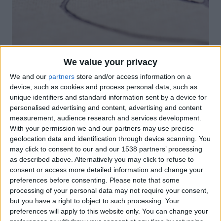
We value your privacy
We and our
partners
store and/or access information on a
device, such as cookies and process personal data, such as
unique identifiers and standard information sent by a device for
personalised advertising and content, advertising and content
Un catàleg de tapa dura folrat amb tela color natural
measurement, audience research and services development.
i la silueta d’una dona en stamping blau metal·litzat a
With your permission we and our partners may use precise
la tapa, és la imatge d ‘ «un projecte sobre vestir-se, i
geolocation data and identification through device scanning. You
may click to consent to our and our 1538 partners’ processing
l’espai i les idees que es creen al voltant de l’acte de
as described above. Alternatively you may click to refuse to
vestir-se». Guardes paper òfset blau i un paper
consent or access more detailed information and change your
offset reciclat a l’interior li donen una aparença
preferences before consenting.
Please note that some
especial a l’catàleg o el llibre? Capítols que en realitat
processing of your personal data may not require your consent,
són col·leccions, fotos de llocs, persones i coses que
but you have a right to object to such processing. Your
preferences will apply to this website only. You can change your
determinen les línies de les peces de roba. Fotos de