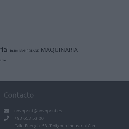
ial
MAQUINARIA
Insite
MANROLAND
erox
Contacto
novoprint@novoprint.es
+93 653 53 00
Calle Energía, 53 (Polígono Industrial Can