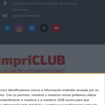
Sellares), 08740 Sant Andreu de la Barca,
Barcelona
Canal de denuncias
mo identificadores únicos e información estándar enviada por un
ios.
Con su permiso, nosotros y nuestros socios podemos utilizar
 consentimiento a nosotros y a nuestros 1538 socios para que
 a información más detallada y cambiar sus preferencias antes de