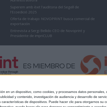
Administrativo/a
Superem amb èxit l’auditoria del Segell de
l’Ecoedició 2025
Oferta de trabajo: NOVOPRINT busca comercial de
exportación
Entrevista a Sergi Bellido CEO de Novoprint y
Presidente de impriCLUB
 en un dispositivo, como cookies, y procesamos datos personales, co
blicidad y contenido, investigación de audiencia y desarrollo de servic
as características de dispositivos. Puede hacer clic para otorgarnos su
ternativa, puede hacer clic para denegar su consentimiento o acceder