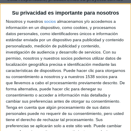
materiales más adecuados y los procesos
Su privacidad es importante para nosotros
productivos más eficientes para conseguir el
resultado deseado y todo ello con una extraordinaria
Nosotros y nuestros
socios
almacenamos y/o accedemos a
información en un dispositivo, como cookies, y procesamos
calidad y planificación para realizar su entrega en los
datos personales, como identificadores únicos e información
tiempos previstos.
estándar enviada por un dispositivo para publicidad y contenido
personalizado, medición de publicidad y contenido,
Estaremos encantados de formar parte de sus ideas,
investigación de audiencia y desarrollo de servicios.
Con su
proyectos y campañas. Todo nuestro equipo de
permiso, nosotros y nuestros socios podemos utilizar datos de
profesionales e instalaciones se ponen a su servicio
localización geográfica precisa e identificación mediante las
características de dispositivos. Puede hacer clic para otorgarnos
para tratar su proyecto de forma única y
su consentimiento a nosotros y a nuestros 1538 socios para
personalizada. Porque sus retos son los nuestros.
que llevemos a cabo el procesamiento previamente descrito. De
forma alternativa, puede hacer clic para denegar su
consentimiento o acceder a información más detallada y
cambiar sus preferencias antes de otorgar su consentimiento.
Tenga en cuenta que algún procesamiento de sus datos
personales puede no requerir de su consentimiento, pero usted
tiene el derecho de rechazar tal procesamiento. Sus
preferencias se aplicarán solo a este sitio web. Puede cambiar