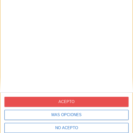
Entradas recientes
Oferta de trabajo: NOVOPRINT busca Oficial/a
1.ª Troquelador/a (Packaging)
Oferta de trabajo: NOVOPRINT busca
Administrativo/a
Superem amb èxit l’auditoria del Segell de
l’Ecoedició 2025
Oferta de trabajo: NOVOPRINT busca
comercial de exportación
Entrevista a Sergi Bellido CEO de Novoprint y
Presidente de impriCLUB
ACEPTO
Contacto
MÁS OPCIONES
novoprint@novoprint.es
+93 653 53 00
NO ACEPTO