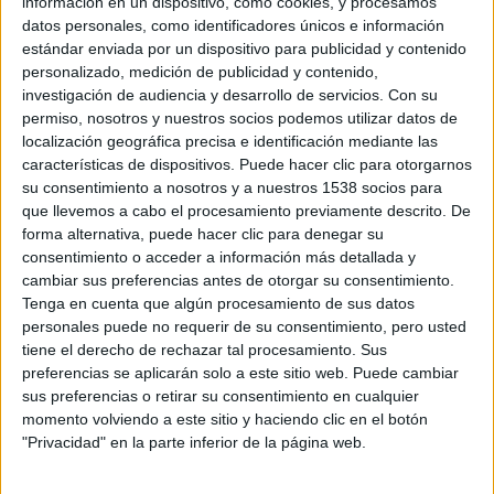
información en un dispositivo, como cookies, y procesamos
Impresión Editorial
datos personales, como identificadores únicos e información
estándar enviada por un dispositivo para publicidad y contenido
Insite
personalizado, medición de publicidad y contenido,
MANROLAND
investigación de audiencia y desarrollo de servicios.
Con su
permiso, nosotros y nuestros socios podemos utilizar datos de
MAQUINARIA
localización geográfica precisa e identificación mediante las
Novoprint España
características de dispositivos. Puede hacer clic para otorgarnos
Novoprint Francia
su consentimiento a nosotros y a nuestros 1538 socios para
que llevemos a cabo el procesamiento previamente descrito. De
Novoprint Slovensko
forma alternativa, puede hacer clic para denegar su
Packaging
consentimiento o acceder a información más detallada y
cambiar sus preferencias antes de otorgar su consentimiento.
PREMIOS
Tenga en cuenta que algún procesamiento de sus datos
RRHH
personales puede no requerir de su consentimiento, pero usted
tiene el derecho de rechazar tal procesamiento. Sus
Social Marketing
preferencias se aplicarán solo a este sitio web. Puede cambiar
sus preferencias o retirar su consentimiento en cualquier
Etiquetas
momento volviendo a este sitio y haciendo clic en el botón
"Privacidad" en la parte inferior de la página web.
Acabados
Heidelberg
Entrevistas
Ferias y Eventos
Hispack