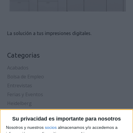
La solución a tus impresiones digitales.
Categorias
Acabados
Bolsa de Empleo
Entrevistas
Ferias y Eventos
Heidelberg
Hispack
Su privacidad es importante para nosotros
Impresión Comercial
Nosotros y nuestros
socios
almacenamos y/o accedemos a
Impresión Digital