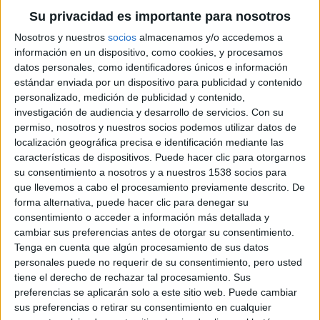
Su privacidad es importante para nosotros
Debido a la actual crisis económica, los volúmenes de
producción de bienes de consumo han descendido de
Nosotros y nuestros
socios
almacenamos y/o accedemos a
información en un dispositivo, como cookies, y procesamos
manera notable en la vieja Europa. Esta
datos personales, como identificadores únicos e información
circunstancia, unida al deseo de Novoprint Slovensko
estándar enviada por un dispositivo para publicidad y contenido
de apostar fuerte por “la diversificación”, han influido
personalizado, medición de publicidad y contenido,
en la determinación de un cambio estratégico,
investigación de audiencia y desarrollo de servicios.
Con su
permiso, nosotros y nuestros socios podemos utilizar datos de
orientado a la captación de clientes que produzcan
localización geográfica precisa e identificación mediante las
libros en negro y agendas.
características de dispositivos. Puede hacer clic para otorgarnos
su consentimiento a nosotros y a nuestros 1538 socios para
Así, sin perder ninguna de las ventajas competitivas
que llevemos a cabo el procesamiento previamente descrito. De
en el mundo de la impresión de documentación
forma alternativa, puede hacer clic para denegar su
técnica y manuales de instrucciones, la empresa
consentimiento o acceder a información más detallada y
eslovaca se abre al mercado editorial europeo y al de
cambiar sus preferencias antes de otorgar su consentimiento.
Tenga en cuenta que algún procesamiento de sus datos
producción de agendas.
personales puede no requerir de su consentimiento, pero usted
tiene el derecho de rechazar tal procesamiento. Sus
Se pretende, de esta manera, recuperar proyectos
preferencias se aplicarán solo a este sitio web. Puede cambiar
que se habían perdido en la planta de Barcelona por
sus preferencias o retirar su consentimiento en cualquier
problemas de coste y competitividad en precio.