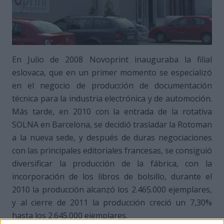
En Julio de 2008 Novoprint inauguraba la filial
eslovaca, que en un primer momento se especializó
en el negocio de producción de documentación
técnica para la industria electrónica y de automoción.
Más tarde, en 2010 con la entrada de la rotativa
SOLNA en Barcelona, se decidió trasladar la Rotoman
a la nueva sede, y después de duras negociaciones
con las principales editoriales francesas, se consiguió
diversificar la producción de la fábrica, con la
incorporación de los libros de bolsillo, durante el
2010 la producción alcanzó los 2.465.000 ejemplares,
y al cierre de 2011 la producción creció un 7,30%
hasta los 2.645.000 ejemplares.