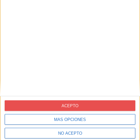
Entradas recientes
Oferta de trabajo: NOVOPRINT busca Oficial/a
1.ª Troquelador/a (Packaging)
ACEPTO
Oferta de trabajo: NOVOPRINT busca
Administrativo/a
MÁS OPCIONES
Superem amb èxit l’auditoria del Segell de
l’Ecoedició 2025
NO ACEPTO