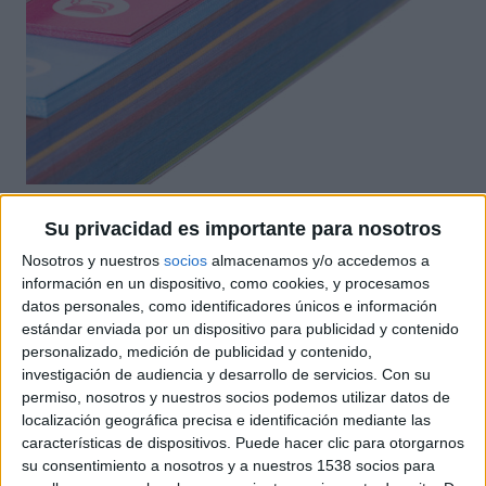
Facilidad para buscar y encontrar, una de las
Su privacidad es importante para nosotros
características que debe poseer un catálogo es dar
Nosotros y nuestros
socios
almacenamos y/o accedemos a
facilidad al usuario para localizar los productos o
información en un dispositivo, como cookies, y procesamos
datos personales, como identificadores únicos e información
servicios, y una de las herramientas más usadas para
estándar enviada por un dispositivo para publicidad y contenido
ello son usar separadores con pestañas o incluir
personalizado, medición de publicidad y contenido,
páginas con uñeros, ya sean redondos, rectos o
investigación de audiencia y desarrollo de servicios.
Con su
rectos con cantos interiores romos, sea cual sea su
permiso, nosotros y nuestros socios podemos utilizar datos de
forma serán valorados por el usuario.
localización geográfica precisa e identificación mediante las
características de dispositivos. Puede hacer clic para otorgarnos
su consentimiento a nosotros y a nuestros 1538 socios para