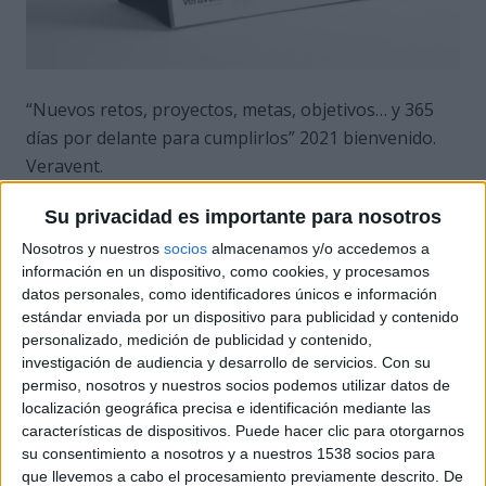
“Nuevos retos, proyectos, metas, objetivos… y 365
días por delante para cumplirlos” 2021 bienvenido.
Veravent.
El calendario publicitario es una herramienta eficaz
Su privacidad es importante para nosotros
para organizar agenda y recordarlo todo, pero
Nosotros y nuestros
socios
almacenamos y/o accedemos a
también es un anuncio de gran visibilidad durante
información en un dispositivo, como cookies, y procesamos
todo el año. Tanto en su versión de pared como de
datos personales, como identificadores únicos e información
estándar enviada por un dispositivo para publicidad y contenido
sobremesa pueden personalizarse: tamaño, formato,
personalizado, medición de publicidad y contenido,
imagen corporativa, fotografía de producto,
investigación de audiencia y desarrollo de servicios.
Con su
absolutamente todo a la medida del cliente.
permiso, nosotros y nuestros socios podemos utilizar datos de
localización geográfica precisa e identificación mediante las
características de dispositivos. Puede hacer clic para otorgarnos
su consentimiento a nosotros y a nuestros 1538 socios para
Certificaciones
que llevemos a cabo el procesamiento previamente descrito. De