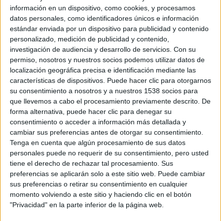
tres jueces que seleccionaron la obra de
Pilar López
información en un dispositivo, como cookies, y procesamos
datos personales, como identificadores únicos e información
Ávila
(autora) y
Mar Azabal
(ilustradora).
estándar enviada por un dispositivo para publicidad y contenido
personalizado, medición de publicidad y contenido,
El cuento “trata sobre la importancia de la educación,
investigación de audiencia y desarrollo de servicios.
Con su
la dificultad que tienen muchos niños para acceder a
permiso, nosotros y nuestros socios podemos utilizar datos de
ella y la perseverancia, el entusiasmo desbordante e
localización geográfica precisa e identificación mediante las
ilusión de aquellos que desean aprender y tienen viva
características de dispositivos. Puede hacer clic para otorgarnos
su consentimiento a nosotros y a nuestros 1538 socios para
la llama de la curiosidad”, afirma en un comunicado la
que llevemos a cabo el procesamiento previamente descrito. De
editorial del libro, Cuento de Luz.
forma alternativa, puede hacer clic para denegar su
consentimiento o acceder a información más detallada y
emanagreen.com
cambiar sus preferencias antes de otorgar su consentimiento.
Tenga en cuenta que algún procesamiento de sus datos
personales puede no requerir de su consentimiento, pero usted
tiene el derecho de rechazar tal procesamiento. Sus
preferencias se aplicarán solo a este sitio web. Puede cambiar
sus preferencias o retirar su consentimiento en cualquier
momento volviendo a este sitio y haciendo clic en el botón
"Privacidad" en la parte inferior de la página web.