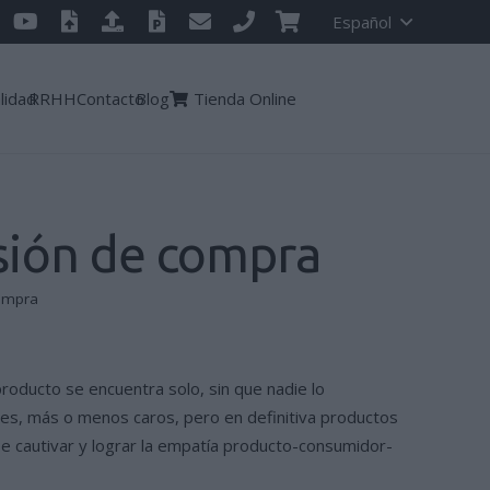
Español
lidad
RRHH
Contacto
Blog
Tienda Online
isión de compra
compra
producto se encuentra solo, sin que nadie lo
res, más o menos caros, pero en definitiva productos
 cautivar y lograr la empatía producto-consumidor-