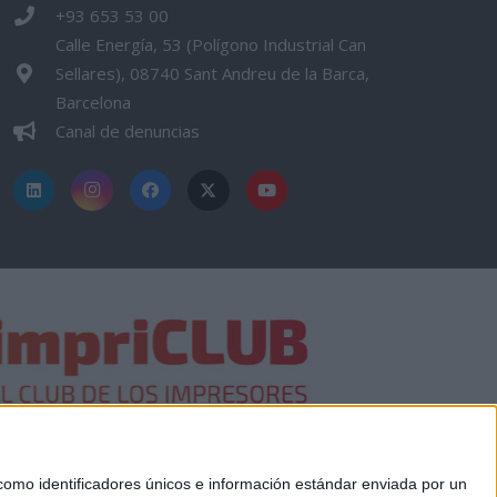
+93 653 53 00
Calle Energía, 53 (Polígono Industrial Can
Sellares), 08740 Sant Andreu de la Barca,
Barcelona
Canal de denuncias
mo identificadores únicos e información estándar enviada por un