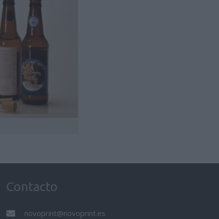
Contacto
novoprint@novoprint.es