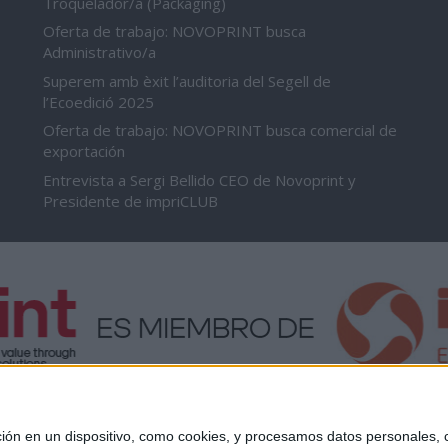
Troquelador/a (Packaging)
Oferta de trabajo: NOVOPRINT busca
Administrativo/a
Superem amb èxit l’auditoria del Segell de
l’Ecoedició 2025
Oferta de trabajo: NOVOPRINT busca comercial de
exportación
Entrevista a Sergi Bellido CEO de Novoprint y
Presidente de impriCLUB
 en un dispositivo, como cookies, y procesamos datos personales, co