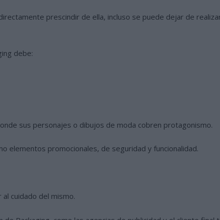
o directamente prescindir de ella, incluso se puede dejar de real
ging debe:
es, donde sus personajes o dibujos de moda cobren protagonismo.
mo elementos promocionales, de seguridad y funcionalidad.
 al cuidado del mismo.
de Packaging, como las agencias de publicidad y el cliente final