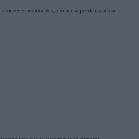
izar acciones promocionales, pero no se puede escatimar
 tenemos claro que el Packaging es un elemento