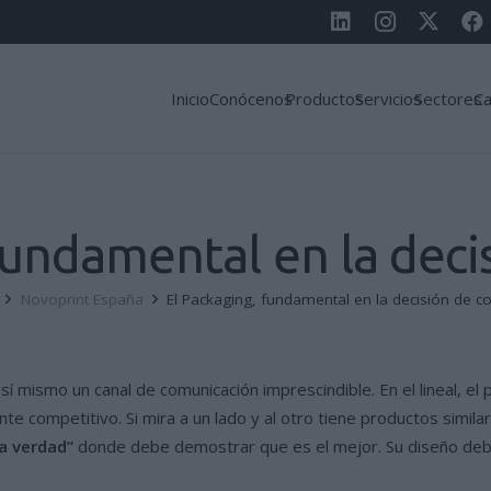
Inicio
Conócenos
Productos
Servicios
Sectores
Ca
fundamental en la dec
Novoprint España
El Packaging, fundamental en la decisión de 
sí mismo un canal de comunicación imprescindible. En el lineal, el 
 competitivo. Si mira a un lado y al otro tiene productos simila
a verdad”
donde debe demostrar que es el mejor. Su diseño debe