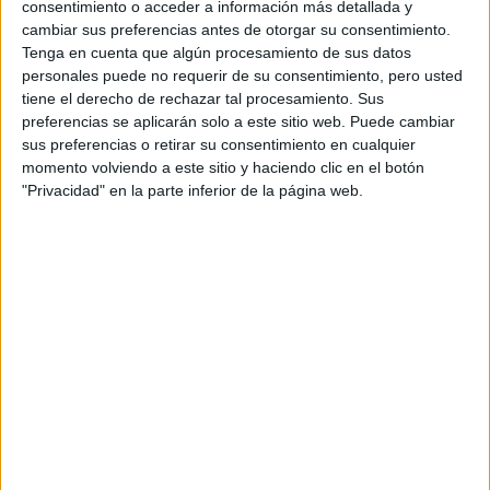
consentimiento o acceder a información más detallada y
cambiar sus preferencias antes de otorgar su consentimiento.
Tenga en cuenta que algún procesamiento de sus datos
personales puede no requerir de su consentimiento, pero usted
tiene el derecho de rechazar tal procesamiento. Sus
preferencias se aplicarán solo a este sitio web. Puede cambiar
sus preferencias o retirar su consentimiento en cualquier
Entradas recientes
momento volviendo a este sitio y haciendo clic en el botón
"Privacidad" en la parte inferior de la página web.
Oferta de trabajo: NOVOPRINT busca Oficial/a
1.ª Troquelador/a (Packaging)
Oferta de trabajo: NOVOPRINT busca
Administrativo/a
Superem amb èxit l’auditoria del Segell de
l’Ecoedició 2025
Oferta de trabajo: NOVOPRINT busca
comercial de exportación
Entrevista a Sergi Bellido CEO de Novoprint y
Presidente de impriCLUB