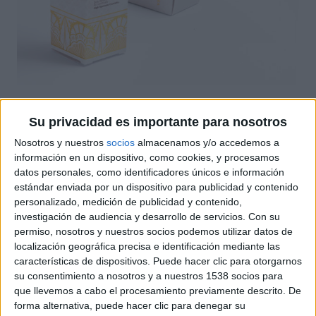
Un pacakging de producto de cosmético, cuyo
Su privacidad es importante para nosotros
exterior es blanco, acabado con plastificado y
Nosotros y nuestros
socios
almacenamos y/o accedemos a
stamping oro. Tecnicamente el packaging tiene en la
información en un dispositivo, como cookies, y procesamos
parte inferior unas pestañas que hacen de soporte
datos personales, como identificadores únicos e información
de estabilidad.
estándar enviada por un dispositivo para publicidad y contenido
personalizado, medición de publicidad y contenido,
investigación de audiencia y desarrollo de servicios.
Con su
permiso, nosotros y nuestros socios podemos utilizar datos de
Certificaciones
localización geográfica precisa e identificación mediante las
características de dispositivos. Puede hacer clic para otorgarnos
su consentimiento a nosotros y a nuestros 1538 socios para
que llevemos a cabo el procesamiento previamente descrito. De
forma alternativa, puede hacer clic para denegar su