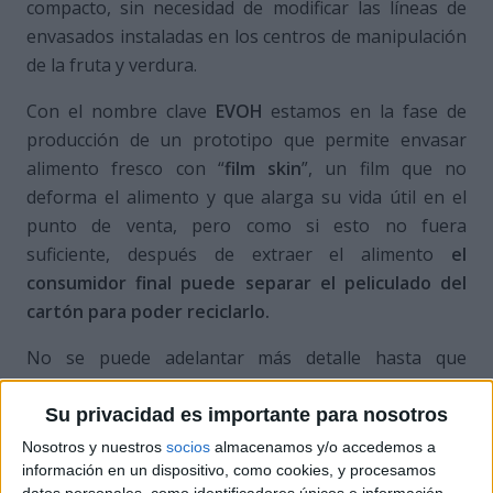
compacto, sin necesidad de modificar las líneas de
envasados instaladas en los centros de manipulación
de la fruta y verdura.
Con el nombre clave
EVOH
estamos en la fase de
producción de un prototipo que permite envasar
alimento fresco con “
film skin
”, un film que no
deforma el alimento y que alarga su vida útil en el
punto de venta, pero como si esto no fuera
suficiente, después de extraer el alimento
el
consumidor final puede separar el peliculado del
cartón para poder reciclarlo.
No se puede adelantar más detalle has­ta que
nuestra fuerza de venta este co­mercializándolo,
porque si no tendría­mos que ir a por vosotros …
Su privacidad es importante para nosotros
Nosotros y nuestros
socios
almacenamos y/o accedemos a
información en un dispositivo, como cookies, y procesamos