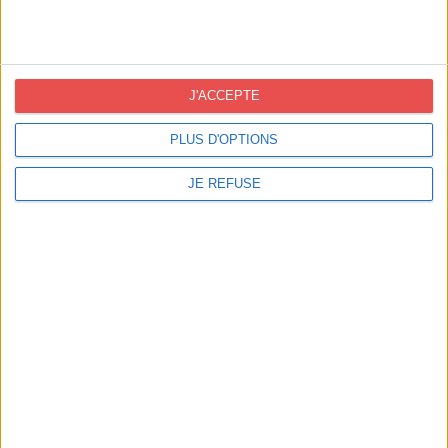
Aucune catégorie
Certifications
J'ACCEPTE
PLUS D'OPTIONS
JE REFUSE
Contact France
info@novoprint.fr
50 rue Eugène Pons 69004 Lyon