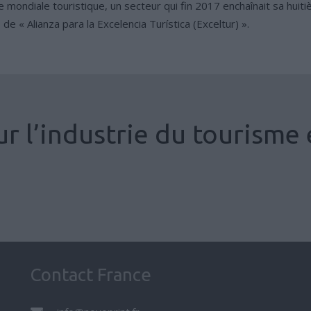
ondiale touristique, un secteur qui fin 2017 enchaînait sa huiti
e « Alianza para la Excelencia Turística (Exceltur) ».
r l’industrie du tourisme e
u Tourisme et des Loisirs
Brochures
,
Impression 
Contact France