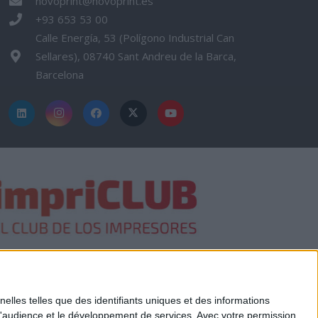
novoprint@novoprint.es
+93 653 53 00
Calle Energía, 53 (Polígono Industrial Can
Sellares), 08740 Sant Andreu de la Barca,
Barcelona
elles telles que des identifiants uniques et des informations
d'audience et le développement de services.
Avec votre permission,