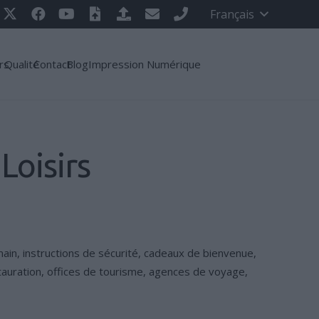
Français
rs
Qualité
Contact
Blog
Impression Numérique
Loisirs
main, instructions de sécurité, cadeaux de bienvenue,
stauration, offices de tourisme, agences de voyage,