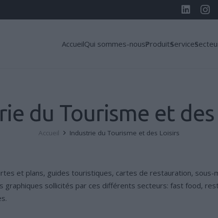
Accueil
Qui sommes-nous?
Produits
Services
Secteu
rie du Tourisme et des 
Accueil
Industrie du Tourisme et des Loisirs
artes et plans, guides touristiques, cartes de restauration, sous-
 graphiques sollicités par ces différents secteurs: fast food, re
es.