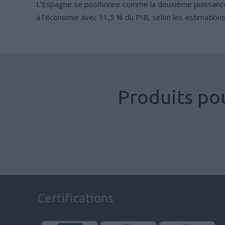
L’Espagne se positionne comme la deuxième puissance m
à l’économie avec 11,5 % du PIB, selon les estimations d
Produits pou
Plans et cartes
Brochures
,
Impression Commerciale
,
Industrie d
Certifications