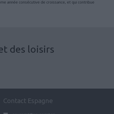
ème année consécutive de croissance, et qui contribue
t des loisirs
Plans et cartes
Commerciale
,
Industrie du Tourisme et des Loisirs
Contact Espagne