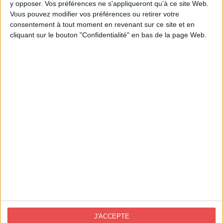
y opposer. Vos préférences ne s'appliqueront qu’à ce site Web.
Vous pouvez modifier vos préférences ou retirer votre
consentement à tout moment en revenant sur ce site et en
cliquant sur le bouton "Confidentialité" en bas de la page Web.
Contact France
info@novoprint.fr
50 rue Eugène Pons 69004 Lyon
DEMANDE DE DEVIS
Contact Espagne
novoprint@novoprint.es
+93 653 53 00
J'ACCEPTE