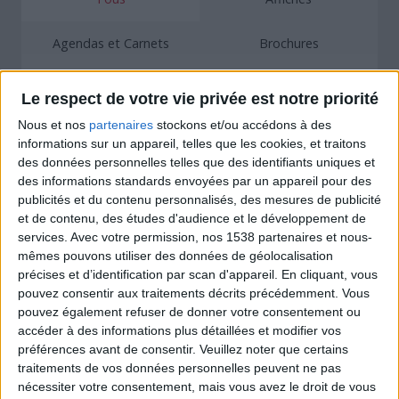
Agendas et Carnets
Brochures
Calendriers
Catalogues et Tarifs
Le respect de votre vie privée est notre priorité
Nous et nos
partenaires
stockons et/ou accédons à des
Manuels
Vidéo catalogues
informations sur un appareil, telles que les cookies, et traitons
des données personnelles telles que des identifiants uniques et
des informations standards envoyées par un appareil pour des
Vidéo catalogues
Manuels
publicités et du contenu personnalisés, des mesures de publicité
Manuels Sony
Tarifs techniques Ros1
et de contenu, des études d'audience et le développement de
Catalogue avec índices
CHARGER PLUS
Impression Commerciale
,
Impression Numérique
,
Classeur carton Proquimia
Impression Commerciale
,
Impression Numérique
,
services.
Avec votre permission, nos 1538 partenaires et nous-
Impression Commerciale
,
Manuels
,
Secteur Industriel
Catalogues et Tarifs
,
Impression Commerciale
,
Vidéo catalogues
Catalogues et Tarifs
,
Impression Commerciale
Industrie Automobile
,
Manuels
mêmes pouvons utiliser des données de géolocalisation
Catalogues et Tarifs
,
Impression Commerciale
Industrie du meuble
précises et d’identification par scan d'appareil. En cliquant, vous
pouvez consentir aux traitements décrits précédemment. Vous
Certifications
pouvez également refuser de donner votre consentement ou
accéder à des informations plus détaillées et modifier vos
préférences avant de consentir.
Veuillez noter que certains
traitements de vos données personnelles peuvent ne pas
nécessiter votre consentement, mais vous avez le droit de vous