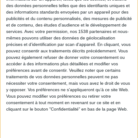
des données personnelles telles que des identifiants uniques et
des informations standards envoyées par un appareil pour des
L’énergie éolienne apporte
publicités et du contenu personnalisés, des mesures de publicité
et de contenu, des études d'audience et le développement de
plusieurs bénéfices à la
services.
Avec votre permission, nos 1538 partenaires et nous-
communauté
mêmes pouvons utiliser des données de géolocalisation
précises et d’identification par scan d'appareil. En cliquant, vous
pouvez consentir aux traitements décrits précédemment. Vous
Près de la ville de De Aar en Afrique du Sud, 96
pouvez également refuser de donner votre consentement ou
éoliennes produisent en moyenne 439 600 MWh
accéder à des informations plus détaillées et modifier vos
d’électricité par an depuis 2017. Celles-ci sont ensuite
préférences avant de consentir.
Veuillez noter que certains
traitements de vos données personnelles peuvent ne pas
injectés dans le réseau sud-africain. L’objectif de ce
nécessiter votre consentement, mais vous avez le droit de vous
projet est d’exploiter le potentiel éolien de la région
y opposer. Vos préférences ne s'appliqueront qu’à ce site Web.
pour équilibrer ses besoins énergétiques de manière
Vous pouvez modifier vos préférences ou retirer votre
durable.
consentement à tout moment en revenant sur ce site et en
cliquant sur le bouton "Confidentialité" en bas de la page Web.
La part d’électricité désormais fournie par le parc
éolien aurait autrement été produite par des
combustibles fossiles. Le projet éolien permet ainsi