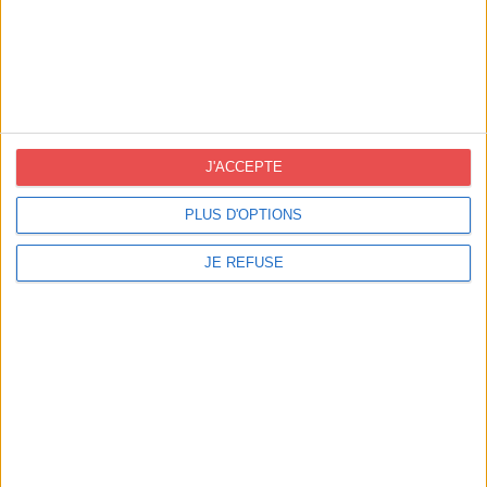
J'ACCEPTE
PLUS D'OPTIONS
Contact France
JE REFUSE
info@novoprint.fr
50 rue Eugène Pons 69004 Lyon
DEMANDE DE DEVIS
Contact Espagne