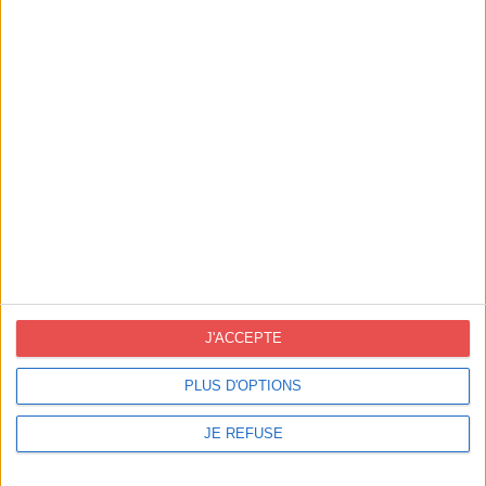
Contact France
info@novoprint.fr
50 rue Eugène Pons 69004 Lyon
J'ACCEPTE
DEMANDE DE DEVIS
PLUS D'OPTIONS
JE REFUSE
Contact Espagne