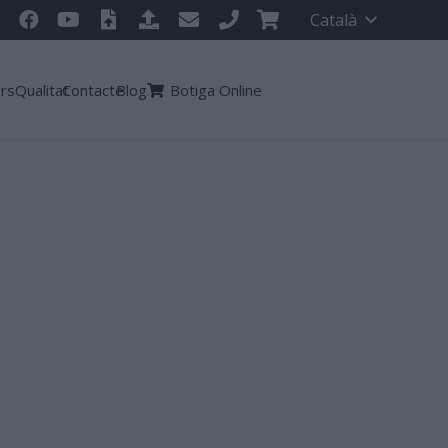
Català
ors
Qualitat
Contacte
Blog
Botiga Online