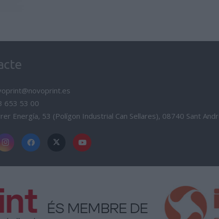
acte
voprint@novoprint.es
3 653 53 00
rer Energía, 53 (Polígon Industrial Can Sellares), 08740 Sant And