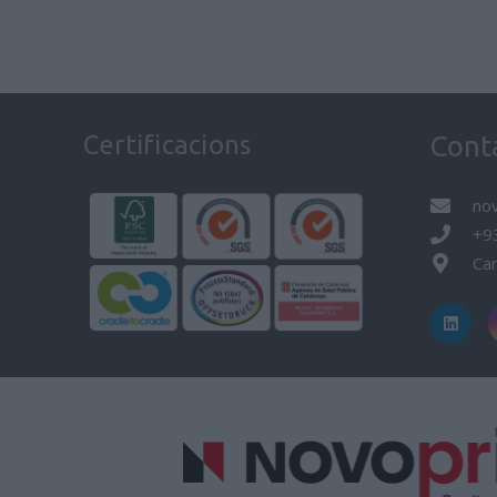
Certificacions
Cont
no
+9
Car