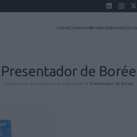
Home
Coneixe’ns
Productes
Serveis
Sect
Presentador de Borée
Pàgina d'inici
Expositors de sobretaula
Presentador de Borée