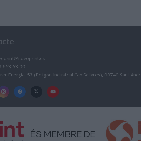
acte
voprint@novoprint.es
3 653 53 00
rer Energía, 53 (Polígon Industrial Can Sellares), 08740 Sant And