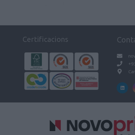
Certificacions
Cont
no
+9
Car