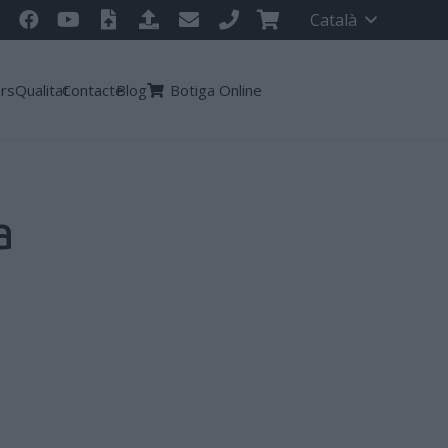
Català
ors
Qualitat
Contacte
Blog
Botiga Online
a