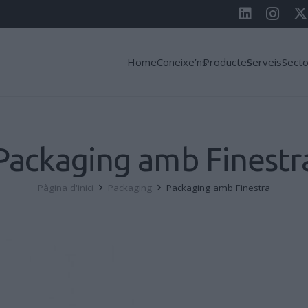
Home
Coneixe’ns
Productes
Serveis
Sect
Packaging amb Finestr
Pàgina d'inici
Packaging
Packaging amb Finestra