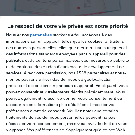
Le respect de votre vie privée est notre priorité
Nous et nos
partenaires
stockons et/ou accédons à des
informations sur un appareil, telles que les cookies, et traitons
Nous offrons des solutions pour la pose de Cds,
des données personnelles telles que des identifiants uniques et
des informations standards envoyées par un appareil pour des
traditionnelles ou sur mesure selon la demande.
publicités et du contenu personnalisés, des mesures de publicité
et de contenu, des études d'audience et le développement de
services.
Avec votre permission, nos 1538 partenaires et nous-
Certifications
mêmes pouvons utiliser des données de géolocalisation
précises et d’identification par scan d'appareil. En cliquant, vous
pouvez consentir aux traitements décrits précédemment. Vous
pouvez également refuser de donner votre consentement ou
accéder à des informations plus détaillées et modifier vos
préférences avant de consentir.
Veuillez noter que certains
traitements de vos données personnelles peuvent ne pas
nécessiter votre consentement, mais vous avez le droit de vous
y opposer. Vos préférences ne s'appliqueront qu’à ce site Web.