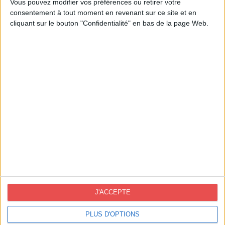
Vous pouvez modifier vos préférences ou retirer votre
consentement à tout moment en revenant sur ce site et en
cliquant sur le bouton "Confidentialité" en bas de la page Web.
Contact France
info@novoprint.fr
50 rue Eugène Pons 69004 Lyon
DEMANDE DE DEVIS
Contact Espagne
novoprint@novoprint.es
+93 653 53 00
Calle Energía, 53 (Polígono Industrial Can
J'ACCEPTE
Sellares), 08740 Sant Andreu de la Barca,
PLUS D'OPTIONS
Barcelona