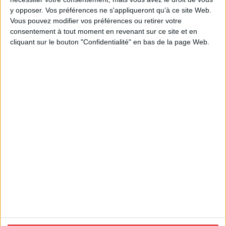
y opposer. Vos préférences ne s'appliqueront qu’à ce site Web.
Vous pouvez modifier vos préférences ou retirer votre
consentement à tout moment en revenant sur ce site et en
cliquant sur le bouton "Confidentialité" en bas de la page Web.
Contact France
info@novoprint.fr
50 rue Eugène Pons 69004 Lyon
DEMANDE DE DEVIS
Contact Espagne