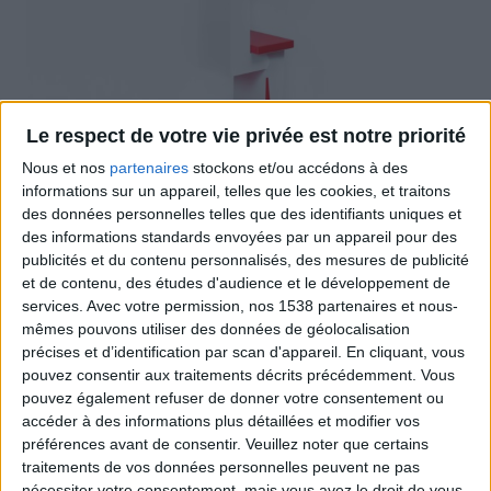
Le respect de votre vie privée est notre priorité
Nous et nos
partenaires
stockons et/ou accédons à des
informations sur un appareil, telles que les cookies, et traitons
des données personnelles telles que des identifiants uniques et
des informations standards envoyées par un appareil pour des
Présentoir de sol, lignes pures, base rectangulaire et
publicités et du contenu personnalisés, des mesures de publicité
presque symétrique avec 4 étagères pour présenter
et de contenu, des études d'audience et le développement de
les produits. Innovant et original, idéal pour
services.
Avec votre permission, nos 1538 partenaires et nous-
mêmes pouvons utiliser des données de géolocalisation
l’industrie cosmétique.
précises et d’identification par scan d'appareil. En cliquant, vous
pouvez consentir aux traitements décrits précédemment. Vous
pouvez également refuser de donner votre consentement ou
Certifications
accéder à des informations plus détaillées et modifier vos
préférences avant de consentir.
Veuillez noter que certains
traitements de vos données personnelles peuvent ne pas
nécessiter votre consentement, mais vous avez le droit de vous