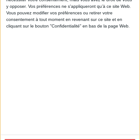
y opposer. Vos préférences ne s'appliqueront qu’à ce site Web.
Vous pouvez modifier vos préférences ou retirer votre
consentement à tout moment en revenant sur ce site et en
cliquant sur le bouton "Confidentialité" en bas de la page Web.
Contact France
info@novoprint.fr
50 rue Eugène Pons 69004 Lyon
DEMANDE DE DEVIS
Contact Espagne