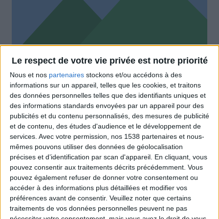
Le respect de votre vie privée est notre priorité
Nous et nos
partenaires
stockons et/ou accédons à des
informations sur un appareil, telles que les cookies, et traitons
des données personnelles telles que des identifiants uniques et
des informations standards envoyées par un appareil pour des
Etui de carton rembordé contenant les livres des
publicités et du contenu personnalisés, des mesures de publicité
différents niveaux d’apprentissage. Il s’agit d’un pack
et de contenu, des études d'audience et le développement de
simple mais très pratique, imprimé avec un pantone
services.
Avec votre permission, nos 1538 partenaires et nous-
mêmes pouvons utiliser des données de géolocalisation
métal et recouvert d’un pelliculage.
précises et d’identification par scan d'appareil. En cliquant, vous
pouvez consentir aux traitements décrits précédemment. Vous
pouvez également refuser de donner votre consentement ou
Certifications
accéder à des informations plus détaillées et modifier vos
préférences avant de consentir.
Veuillez noter que certains
traitements de vos données personnelles peuvent ne pas
nécessiter votre consentement, mais vous avez le droit de vous